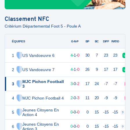
Classement
NFC
Critérium Départemental Foot 5 - Poule A
ÉQUIPES
PTS
JO
G-N-P
BP
BC
DIFF
RATIO
1
US Vandoeuvre 6
18
5
4
-
1
-
0
30
7
23
23
V
2
US Vandoeuvre 7
18
5
4
-
1
-
0
26
9
17
17
V
MJC Pichon Football
3
14
5
3
-
0
-
2
17
24
-7
-7
D
3
4
MJC Pichon Football 4
11
5
2
-
0
-
3
11
20
-9
-9
D
Jeunes Citoyens En
5
0
5
0
-
0
-
0
0
15
-15
-15
?
?
Action 4
Jeunes Citoyens En
6
0
5
0
-
0
-
0
0
15
-15
-15
?
?
Action 3