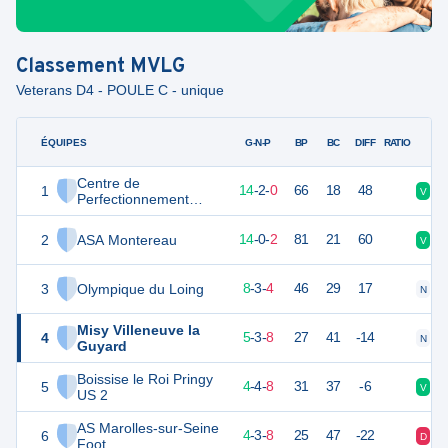
Classement
MVLG
Veterans D4 - POULE C - unique
ÉQUIPES
PTS
JO
G-N-P
BP
BC
DIFF
RATIO
Centre de
1
44
16
14
-
2
-
0
66
18
48
V
N
Perfectionnement
Sportif du Provinois
2
ASA Montereau
42
16
14
-
0
-
2
81
21
60
V
D
3
Olympique du Loing
25
16
8
-
3
-
4
46
29
17
N
V
Misy Villeneuve la
4
18
16
5
-
3
-
8
27
41
-14
N
V
Guyard
Boissise le Roi Pringy
5
16
16
4
-
4
-
8
31
37
-6
V
D
US 2
AS Marolles-sur-Seine
6
14
16
4
-
3
-
8
25
47
-22
D
D
Foot