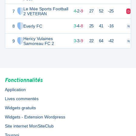
Le Mée Sports Football
7
13
16
4
-
2
-
9
27
52
-25
D
D
2 VETERAN
8
Everly FC
12
16
3
-
4
-
8
25
41
-16
N
D
Hericy Vulaines
9
11
16
3
-
3
-
9
22
64
-42
N
V
Samoreau FC 2
Fonctionnalités
Application
Lives commentés
Widgets gratuits
Widgets - Extension Wordpress
Site internet MonSiteClub
Tournoi