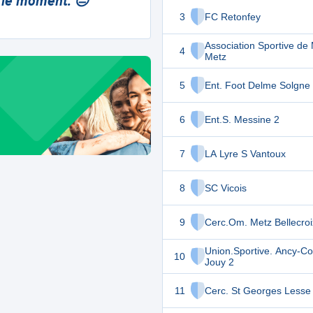
 le moment. 😔
3
FC Retonfey
Association Sportive de
4
Metz
5
Ent. Foot Delme Solgne
6
Ent.S. Messine 2
7
LA Lyre S Vantoux
8
SC Vicois
9
Cerc.Om. Metz Bellecroi
Union.Sportive. Ancy-Co
10
Jouy 2
11
Cerc. St Georges Lesse