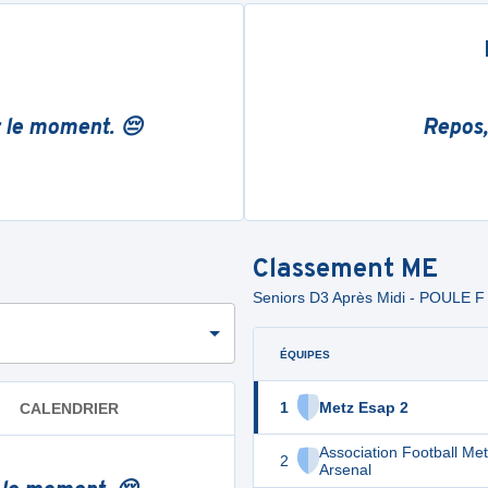
r le moment. 😔
Repos,
Classement
ME
Seniors D3 Après Midi - POULE F
ÉQUIPES
1
Metz Esap 2
CALENDRIER
Association Football Me
2
Arsenal