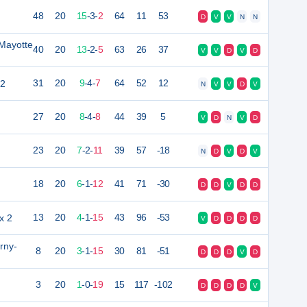
48
20
15
-
3
-
2
64
11
53
D
V
V
N
N
 Mayotte
40
20
13
-
2
-
5
63
26
37
V
V
D
V
D
 2
31
20
9
-
4
-
7
64
52
12
N
V
V
D
V
27
20
8
-
4
-
8
44
39
5
V
D
N
V
D
23
20
7
-
2
-
11
39
57
-18
N
D
V
D
V
18
20
6
-
1
-
12
41
71
-30
D
D
V
D
D
x 2
13
20
4
-
1
-
15
43
96
-53
V
D
D
D
D
rny-
8
20
3
-
1
-
15
30
81
-51
D
D
D
V
D
3
20
1
-
0
-
19
15
117
-102
D
D
D
D
V