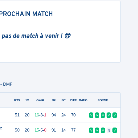
PROCHAIN MATCH
 pas de match à venir ! 😎
 - DMF
PTS
JO
G-N-P
BP
BC
DIFF
RATIO
FORME
51
20
16
-
3
-
1
94
24
70
V
V
V
V
V
tz
50
20
15
-
5
-
0
91
14
77
V
V
V
N
V