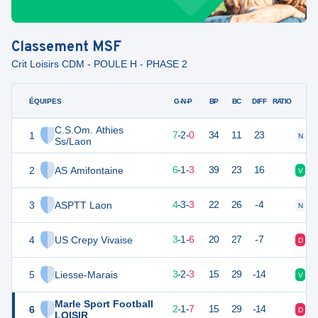
Classement
MSF
Crit Loisirs CDM - POULE H - PHASE 2
ÉQUIPES
PTS
JO
G-N-P
BP
BC
DIFF
RATIO
C.S.Om. Athies
1
22
10
7
-
2
-
0
34
11
23
N
V
Ss/Laon
2
AS Amifontaine
19
10
6
-
1
-
3
39
23
16
V
N
3
ASPTT Laon
15
10
4
-
3
-
3
22
26
-4
N
N
4
US Crepy Vivaise
10
10
3
-
1
-
6
20
27
-7
D
D
5
Liesse-Marais
9
10
3
-
2
-
3
15
29
-14
V
D
Marle Sport Football
6
7
10
2
-
1
-
7
15
29
-14
D
D
LOISIR