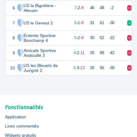
US la Bigottiere -
6
22
18
7
-
2
-
9
46
48
-2
D
D
Alexain
7
US le Genest 2
17
18
6
-
1
-
9
31
61
-30
V
D
Entente Sportive
8
14
18
5
-
2
-
8
30
52
-22
D
D
Bonchamp 4
Amicale Sportive
9
12
18
4
-
2
-
11
26
68
-42
D
V
Andouillé 3
US les Bleuets de
10
10
18
3
-
3
-
12
26
56
-30
D
N
Juvigné 2
Fonctionnalités
Application
Lives commentés
Widgets gratuits