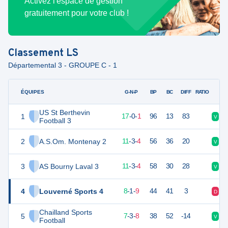
Activez l'espace de gestion
gratuitement pour votre club !
Classement
LS
Départemental 3 - GROUPE C - 1
ÉQUIPES
PTS
JO
G-N-P
BP
BC
DIFF
RATIO
US St Berthevin
1
51
18
17
-
0
-
1
96
13
83
V
V
Football 3
2
A.S.Om. Montenay 2
36
18
11
-
3
-
4
56
36
20
V
V
3
AS Bourny Laval 3
36
18
11
-
3
-
4
58
30
28
V
V
4
Louverné Sports 4
24
18
8
-
1
-
9
44
41
3
D
D
Chailland Sports
5
24
18
7
-
3
-
8
38
52
-14
V
N
Football