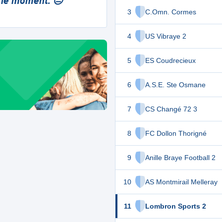
 le moment. 😔
3
C.Omn. Cormes
4
US Vibraye 2
5
ES Coudrecieux
6
A.S.E. Ste Osmane
7
CS Changé 72 3
8
FC Dollon Thorigné
9
Anille Braye Football 2
10
AS Montmirail Melleray
11
Lombron Sports 2