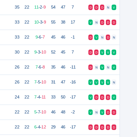
35
22
11
-
2
-
9
54
47
7
D
D
D
N
V
33
22
10
-
3
-
9
55
38
17
V
N
D
D
D
33
22
9
-
6
-
7
45
46
-1
D
V
N
D
N
30
22
9
-
3
-
10
52
45
7
D
D
V
V
V
26
22
7
-
6
-
8
35
46
-11
D
N
V
N
V
26
22
7
-
5
-
10
31
47
-16
V
V
V
V
N
24
22
7
-
4
-
11
33
50
-17
V
D
D
D
V
22
22
5
-
7
-
10
46
48
-2
V
N
V
D
D
22
22
6
-
4
-
12
29
46
-17
D
D
D
D
D