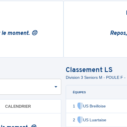
r le moment. 😔
Repos,
Classement
LS
Division 3 Seniors M - POULE F -
ÉQUIPES
1
US Breilloise
CALENDRIER
2
US Luartaise