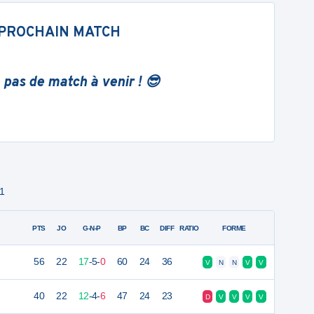
PROCHAIN MATCH
 pas de match à venir ! 😎
 1
PTS
JO
G-N-P
BP
BC
DIFF
RATIO
FORME
56
22
17
-
5
-
0
60
24
36
V
N
N
V
V
40
22
12
-
4
-
6
47
24
23
D
V
V
V
V