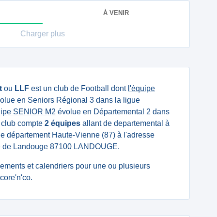
À VENIR
Charger plus
t
ou
LLF
est un club de Football dont
l'équipe
olue en Seniors Régional 3 dans la ligue
uipe SENIOR M2
évolue en Départemental 2 dans
e club compte
2 équipes
allant de departemental à
s le département Haute-Vienne (87) à l'adresse
nue de Landouge 87100 LANDOUGE.
ssements et calendriers pour une ou plusieurs
core'n'co.