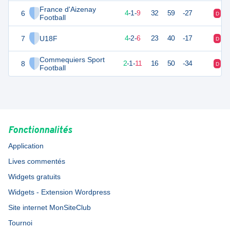
France d'Aizenay
6
13
14
4
-
1
-
9
32
59
-27
D
V
Football
7
U18F
12
14
4
-
2
-
6
23
40
-17
D
D
Commequiers Sport
8
7
14
2
-
1
-
11
16
50
-34
D
D
Football
Fonctionnalités
Application
Lives commentés
Widgets gratuits
Widgets - Extension Wordpress
Site internet MonSiteClub
Tournoi