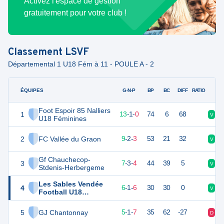
Activez l'espace de gestion
gratuitement pour votre club !
Classement
LSVF
Départemental 1 U18 Fém à 11 - POULE A - 2
ÉQUIPES
PTS
JO
G-N-P
BP
BC
DIFF
RATIO
Foot Espoir 85 Nalliers
1
40
14
13
-
1
-
0
74
6
68
V
V
U18 Féminines
2
FC Vallée du Graon
29
14
9
-
2
-
3
53
21
32
V
V
Gf Chauchecop-
3
24
14
7
-
3
-
4
44
39
5
V
V
Stdenis-Herbergeme
Les Sables Vendée
4
18
14
6
-
1
-
6
30
30
0
V
D
Football U18
Féminines
5
GJ Chantonnay
15
14
5
-
1
-
7
35
62
-27
D
V