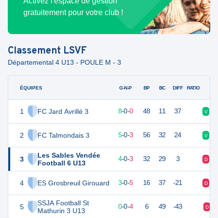
Activez l'espace de gestion
gratuitement pour votre club !
Classement
LSVF
Départemental 4 U13 - POULE M - 3
ÉQUIPES
PTS
JO
G-N-P
BP
BC
DIFF
RATIO
1
FC Jard Avrillé 3
24
8
8
-
0
-
0
48
11
37
V
V
2
FC Talmondais 3
15
8
5
-
0
-
3
56
32
24
V
V
Les Sables Vendée
3
11
8
4
-
0
-
3
32
29
3
D
V
Football 6 U13
4
ES Grosbreuil Girouard
9
8
3
-
0
-
5
16
37
-21
D
D
SSJA Football St
5
-4
8
0
-
0
-
4
6
49
-43
D
Mathurin 3 U13