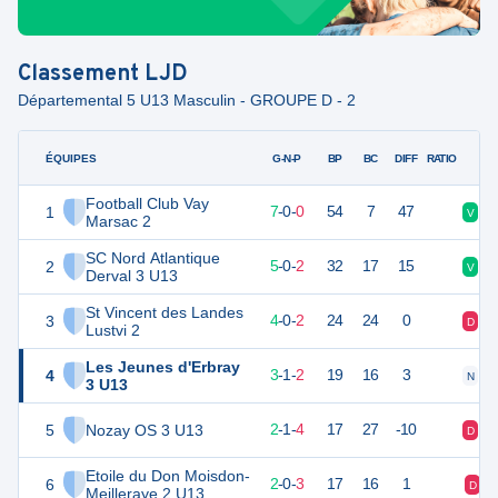
Classement
LJD
Départemental 5 U13 Masculin - GROUPE D - 2
ÉQUIPES
PTS
JO
G-N-P
BP
BC
DIFF
RATIO
Football Club Vay
1
21
7
7
-
0
-
0
54
7
47
V
V
Marsac 2
SC Nord Atlantique
2
15
7
5
-
0
-
2
32
17
15
V
V
Derval 3 U13
St Vincent des Landes
3
12
6
4
-
0
-
2
24
24
0
D
V
Lustvi 2
Les Jeunes d'Erbray
4
10
6
3
-
1
-
2
19
16
3
N
V
3 U13
5
Nozay OS 3 U13
7
7
2
-
1
-
4
17
27
-10
D
D
Etoile du Don Moisdon-
6
6
5
2
-
0
-
3
17
16
1
D
Meilleraye 2 U13