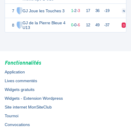
7
GJ Joue les Touches 3
4
7
1
-
2
-
3
17
36
-19
N
D
GJ de la Pierre Bleue 4
8
-1
7
0
-
0
-
6
12
49
-37
D
D
U13
Fonctionnalités
Application
Lives commentés
Widgets gratuits
Widgets - Extension Wordpress
Site internet MonSiteClub
Tournoi
Convocations