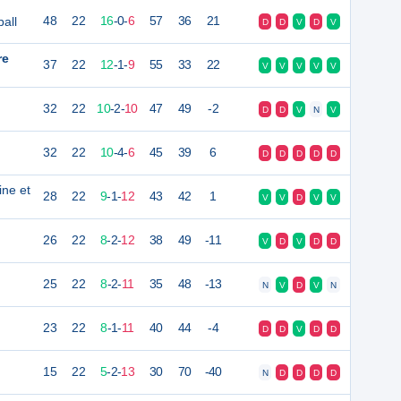
all
48
22
16
-
0
-
6
57
36
21
D
D
V
D
V
re
37
22
12
-
1
-
9
55
33
22
V
V
V
V
V
32
22
10
-
2
-
10
47
49
-2
D
D
V
N
V
32
22
10
-
4
-
6
45
39
6
D
D
D
D
D
ne et
28
22
9
-
1
-
12
43
42
1
V
V
D
V
V
26
22
8
-
2
-
12
38
49
-11
V
D
V
D
D
25
22
8
-
2
-
11
35
48
-13
N
V
D
V
N
23
22
8
-
1
-
11
40
44
-4
D
D
V
D
D
15
22
5
-
2
-
13
30
70
-40
N
D
D
D
D