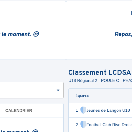
r le moment. 😔
Repos,
Classement
LCDSA
U18 Régional 2 - POULE C - PH
ÉQUIPES
1
Jeunes de Langon U18
CALENDRIER
2
Football Club Rive Droit