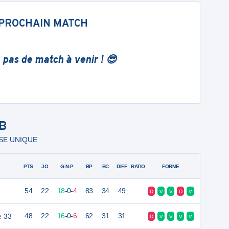
PROCHAIN MATCH
 pas de match à venir ! 😎
B
ASE UNIQUE
PTS
JO
G-N-P
BP
BC
DIFF
RATIO
FORME
54
22
18
-
0
-
4
83
34
49
D
V
V
D
V
e 33
48
22
16
-
0
-
6
62
31
31
D
V
V
V
V