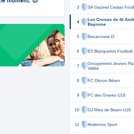
 le moment. 😔
3
SA Gazinet Cestas Footb
Les Croises de St And
4
Bayonne
5
Biscarrosse O
6
ES Blanquefort Football
Groupement Jeunes Plai
7
Vallée
8
FC Oloron Béarn
9
FC des Graves U18
10
GJ Miey de Bearn U18
11
Andernos Sport