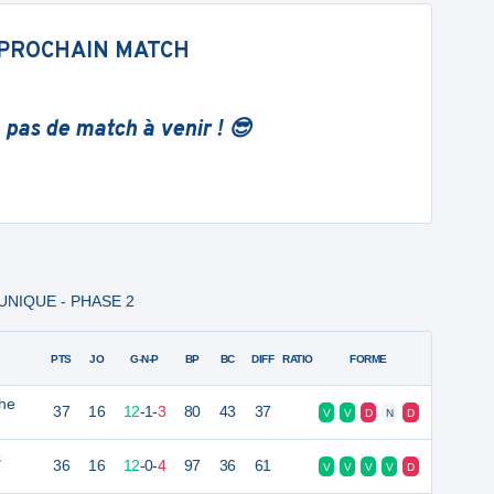
PROCHAIN MATCH
 pas de match à venir ! 😎
 UNIQUE - PHASE 2
PTS
JO
G-N-P
BP
BC
DIFF
RATIO
FORME
phe
37
16
12
-
1
-
3
80
43
37
V
V
D
N
D
s
36
16
12
-
0
-
4
97
36
61
V
V
V
V
D