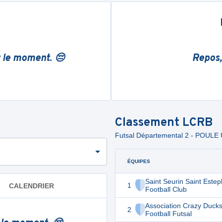
r le moment. 😔
Repos,
Classement
LCRB
Futsal Départemental 2 - POULE
ÉQUIPES
Saint Seurin Saint Este
1
CALENDRIER
Football Club
Association Crazy Duck
2
Football Futsal