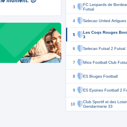
 le moment. 😔
FC Leopards de Bordea
3
Futsal
4
Selecao United Artigues
Les Coqs Rouges Bor
5
3
6
Selecao Futsal 2 Futsal
7
Mios Football Club Futsa
8
ES Bruges Football
9
ES Eysines Football 2 F
Club Sportif et des Loisi
10
Gendarmerie 33