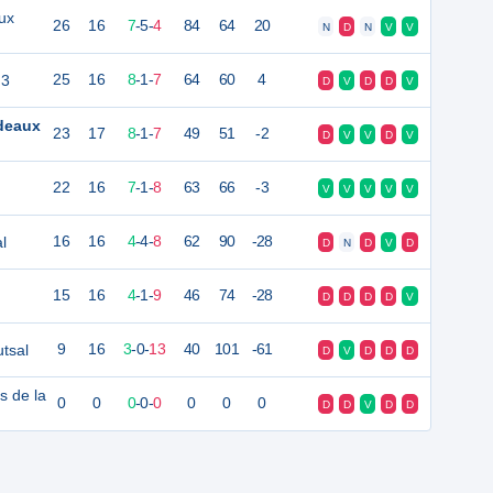
ux
26
16
7
-
5
-
4
84
64
20
N
D
N
V
V
 3
25
16
8
-
1
-
7
64
60
4
D
V
D
D
V
deaux
23
17
8
-
1
-
7
49
51
-2
D
V
V
D
V
22
16
7
-
1
-
8
63
66
-3
V
V
V
V
V
l
16
16
4
-
4
-
8
62
90
-28
D
N
D
V
D
15
16
4
-
1
-
9
46
74
-28
D
D
D
D
V
utsal
9
16
3
-
0
-
13
40
101
-61
D
V
D
D
D
rs de la
0
0
0
-
0
-
0
0
0
0
D
D
V
D
D