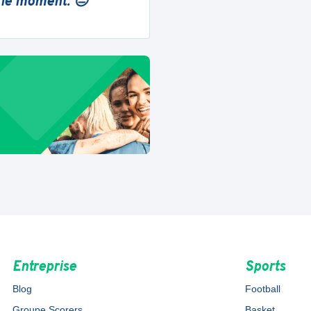
 le moment. 😔
Entreprise
Sports
Blog
Football
Groupe Scorers
Basket