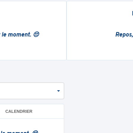
r le moment. 😔
Repos,
CALENDRIER