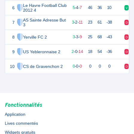
Le Havre Football Club
6
35
16
5
-
4
-
7
46
36
10
V
N
2012 4
AS Sainte Adresse But
7
27
16
3
-
2
-
11
23
61
-38
D
D
3
8
Yerville FC 2
27
16
3
-
3
-
9
25
68
-43
D
D
9
US Yebleronnaise 2
22
16
2
-
0
-
14
18
54
-36
D
D
10
CS de Gravenchon 2
0
0
0
-
0
-
0
0
0
0
D
D
Fonctionnalités
Application
Lives commentés
Widgets gratuits