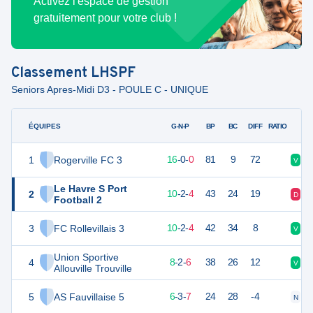
Activez l'espace de gestion
gratuitement pour votre club !
Classement
LHSPF
Seniors Apres-Midi D3 - POULE C - UNIQUE
ÉQUIPES
PTS
JO
G-N-P
BP
BC
DIFF
RATIO
1
Rogerville FC 3
64
16
16
-
0
-
0
81
9
72
V
V
Le Havre S Port
2
48
16
10
-
2
-
4
43
24
19
D
D
Football 2
3
FC Rollevillais 3
48
16
10
-
2
-
4
42
34
8
V
V
Union Sportive
4
42
16
8
-
2
-
6
38
26
12
V
V
Allouville Trouville
5
AS Fauvillaise 5
37
16
6
-
3
-
7
24
28
-4
N
V