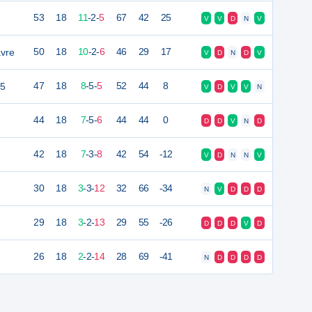
53
18
11
-
2
-
5
67
42
25
V
V
D
N
V
vre
50
18
10
-
2
-
6
46
29
17
V
D
N
D
V
 5
47
18
8
-
5
-
5
52
44
8
V
D
V
V
N
44
18
7
-
5
-
6
44
44
0
D
D
V
N
D
42
18
7
-
3
-
8
42
54
-12
V
D
N
N
V
30
18
3
-
3
-
12
32
66
-34
N
V
D
D
D
29
18
3
-
2
-
13
29
55
-26
D
D
D
V
D
26
18
2
-
2
-
14
28
69
-41
N
D
D
D
D