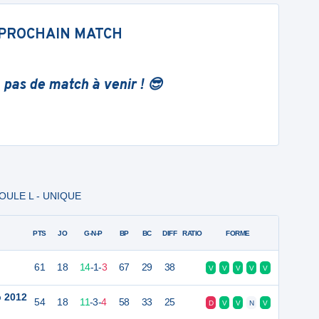
PROCHAIN MATCH
 pas de match à venir ! 😎
 POULE L - UNIQUE
PTS
JO
G-N-P
BP
BC
DIFF
RATIO
FORME
61
18
14
-
1
-
3
67
29
38
V
V
V
V
V
b 2012
54
18
11
-
3
-
4
58
33
25
D
V
V
N
V