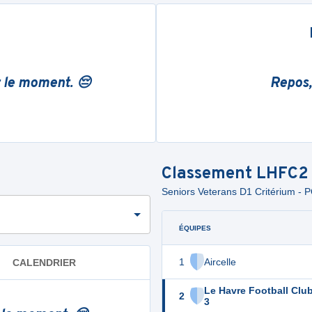
r le moment. 😔
Repos,
Classement
LHFC2
Seniors Veterans D1 Critérium -
ÉQUIPES
1
Aircelle
CALENDRIER
Le Havre Football Clu
2
3