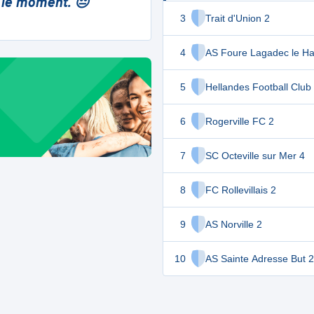
 le moment. 😔
3
Trait d'Union 2
4
AS Foure Lagadec le Ha
5
Hellandes Football Club
6
Rogerville FC 2
7
SC Octeville sur Mer 4
8
FC Rollevillais 2
9
AS Norville 2
10
AS Sainte Adresse But 2