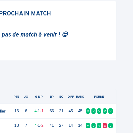
PROCHAIN MATCH
 pas de match à venir ! 😎
PTS
JO
G-N-P
BP
BC
DIFF
RATIO
FORME
ier
13
6
4
-
1
-
1
66
21
45
45
V
V
V
V
V
13
7
4
-
1
-
2
41
27
14
14
V
V
V
D
V