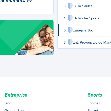
 le moment. 😔
3
FC la Saulce
4
LA Roche Sports
5
Laragne Sp.
6
Ent. Provencale de Ma
Entreprise
Sports
Blog
Football
Groupe Scorers
Basket