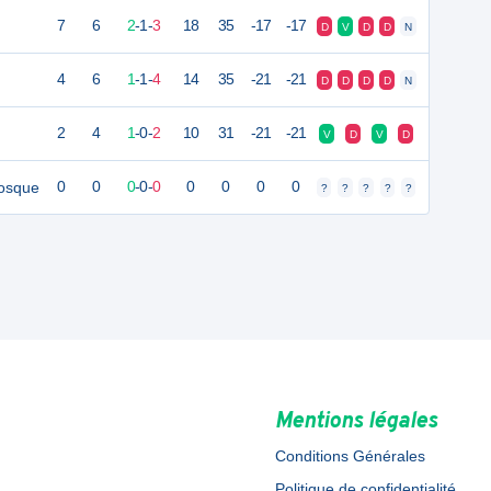
7
6
2
-
1
-
3
18
35
-17
-17
D
V
D
D
N
4
6
1
-
1
-
4
14
35
-21
-21
D
D
D
D
N
2
4
1
-
0
-
2
10
31
-21
-21
V
D
V
D
nosque
0
0
0
-
0
-
0
0
0
0
0
?
?
?
?
?
Mentions légales
Conditions Générales
Politique de confidentialité