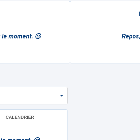
r le moment. 😔
Repos,
CALENDRIER