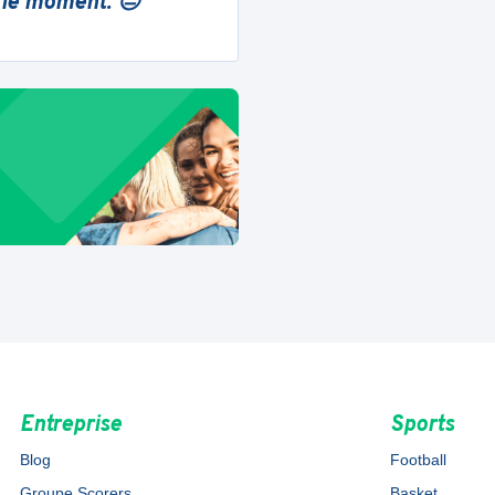
 le moment. 😔
Entreprise
Sports
Blog
Football
Groupe Scorers
Basket