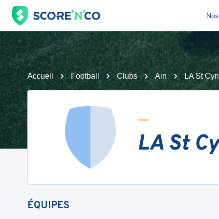
Nos 
Accueil
Football
Clubs
Ain
LA St Cyr
LA St C
ÉQUIPES