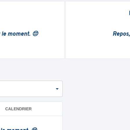
r le moment. 😔
Repos,
CALENDRIER