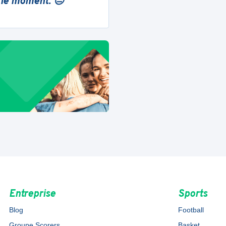
 le moment. 😔
Entreprise
Sports
Blog
Football
Groupe Scorers
Basket