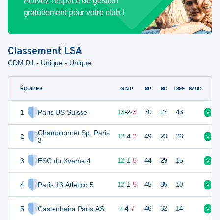
Activez l'espace de gestion
gratuitement pour votre club !
Classement
LSA
CDM D1 - Unique - Unique
ÉQUIPES
PTS
JO
G-N-P
BP
BC
DIFF
RATIO
1
Paris US Suisse
40
18
13
-
2
-
3
70
27
43
V
V
Championnet Sp. Paris
2
40
18
12
-
4
-
2
49
23
26
V
V
3
3
ESC du Xvème 4
37
18
12
-
1
-
5
44
29
15
V
V
4
Paris 13 Atletico 5
36
18
12
-
1
-
5
45
35
10
V
D
5
Castenheira Paris AS
24
18
7
-
4
-
7
46
32
14
V
N