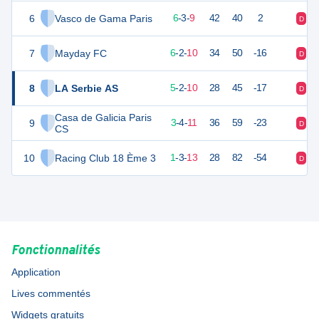
6
Vasco de Gama Paris
21
18
6
-
3
-
9
42
40
2
D
N
7
Mayday FC
20
18
6
-
2
-
10
34
50
-16
D
D
8
LA Serbie AS
16
18
5
-
2
-
10
28
45
-17
D
D
Casa de Galicia Paris
9
13
18
3
-
4
-
11
36
59
-23
D
D
CS
10
Racing Club 18 Ème 3
5
18
1
-
3
-
13
28
82
-54
D
V
Fonctionnalités
Application
Lives commentés
Widgets gratuits