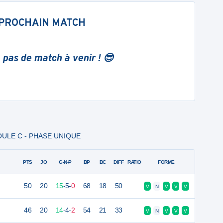
PROCHAIN MATCH
 pas de match à venir ! 😎
 POULE C - PHASE UNIQUE
PTS
JO
G-N-P
BP
BC
DIFF
RATIO
FORME
50
20
15
-
5
-
0
68
18
50
V
N
V
V
V
46
20
14
-
4
-
2
54
21
33
V
N
V
V
V