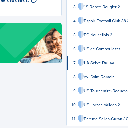
 le moment. 😔
3
JS Rance Rougier 2
4
Espoir Football Club 88 
5
FC Naucellois 2
6
US de Camboulazet
7
LA Selve Rullac
8
Av. Saint Romain
9
US Tournemire-Roquefo
10
US Larzac Vallees 2
11
Entente Salles-Curan / 