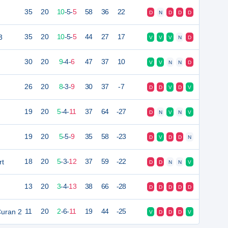
35
20
10
-
5
-
5
58
36
22
D
N
D
D
D
3
35
20
10
-
5
-
5
44
27
17
V
V
V
N
D
30
20
9
-
4
-
6
47
37
10
V
V
N
N
D
26
20
8
-
3
-
9
30
37
-7
D
D
V
D
V
19
20
5
-
4
-
11
37
64
-27
D
N
V
N
V
19
20
5
-
5
-
9
35
58
-23
D
V
D
D
N
rt
18
20
5
-
3
-
12
37
59
-22
D
D
N
N
V
13
20
3
-
4
-
13
38
66
-28
D
D
D
D
D
Curan 2
11
20
2
-
6
-
11
19
44
-25
V
D
D
D
V