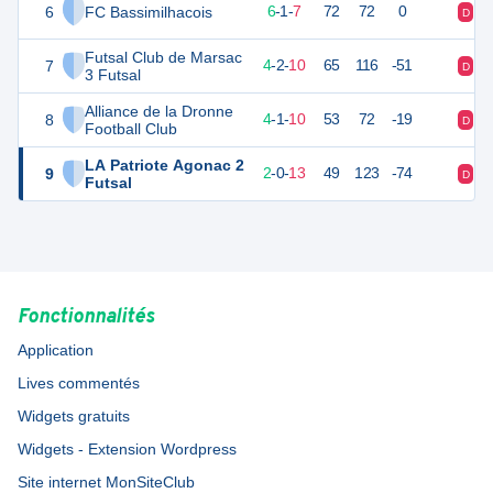
6
FC Bassimilhacois
17
16
6
-
1
-
7
72
72
0
D
D
Futsal Club de Marsac
7
14
16
4
-
2
-
10
65
116
-51
D
D
3 Futsal
Alliance de la Dronne
8
12
16
4
-
1
-
10
53
72
-19
D
V
Football Club
LA Patriote Agonac 2
9
5
16
2
-
0
-
13
49
123
-74
D
D
Futsal
Fonctionnalités
Application
Lives commentés
Widgets gratuits
Widgets - Extension Wordpress
Site internet MonSiteClub