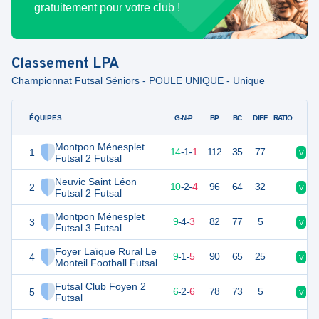
gratuitement pour votre club !
Classement
LPA
Championnat Futsal Séniors - POULE UNIQUE - Unique
ÉQUIPES
PTS
JO
G-N-P
BP
BC
DIFF
RATIO
Montpon Ménesplet
1
43
16
14
-
1
-
1
112
35
77
V
V
Futsal 2 Futsal
Neuvic Saint Léon
2
32
16
10
-
2
-
4
96
64
32
V
N
Futsal 2 Futsal
Montpon Ménesplet
3
31
16
9
-
4
-
3
82
77
5
V
V
Futsal 3 Futsal
Foyer Laïque Rural Le
4
28
15
9
-
1
-
5
90
65
25
V
D
Monteil Football Futsal
Futsal Club Foyen 2
5
19
15
6
-
2
-
6
78
73
5
V
D
Futsal