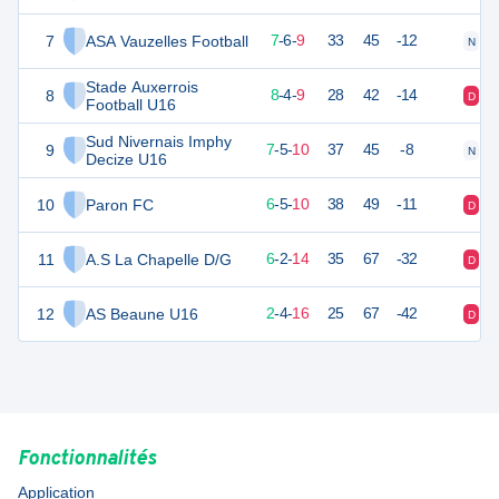
7
ASA Vauzelles Football
27
22
7
-
6
-
9
33
45
-12
N
V
Stade Auxerrois
8
27
22
8
-
4
-
9
28
42
-14
D
V
Football U16
Sud Nivernais Imphy
9
26
22
7
-
5
-
10
37
45
-8
N
D
Decize U16
10
Paron FC
21
22
6
-
5
-
10
38
49
-11
D
V
11
A.S La Chapelle D/G
20
22
6
-
2
-
14
35
67
-32
D
V
12
AS Beaune U16
10
22
2
-
4
-
16
25
67
-42
D
D
Fonctionnalités
Application