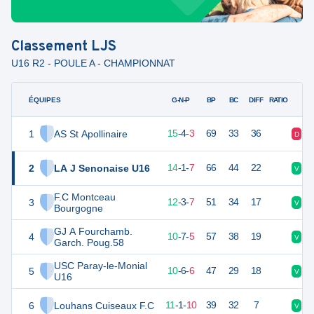
Classement
LJS
U16 R2 - POULE A - CHAMPIONNAT
ÉQUIPES
PTS
JO
G-N-P
BP
BC
DIFF
RATIO
1
AS St Apollinaire
49
22
15
-
4
-
3
69
33
36
D
N
2
LA J Senonaise U16
43
22
14
-
1
-
7
66
44
22
V
V
F.C Montceau
3
39
22
12
-
3
-
7
51
34
17
V
D
Bourgogne
GJ A Fourchamb.
4
37
22
10
-
7
-
5
57
38
19
V
N
Garch. Poug.58
USC Paray-le-Monial
5
36
22
10
-
6
-
6
47
29
18
V
D
U16
6
Louhans Cuiseaux F.C
34
22
11
-
1
-
10
39
32
7
V
D