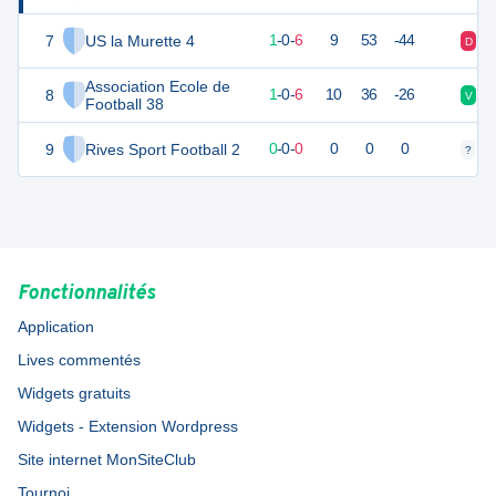
7
US la Murette 4
3
7
1
-
0
-
6
9
53
-44
D
D
Association Ecole de
8
3
7
1
-
0
-
6
10
36
-26
V
D
Football 38
9
Rives Sport Football 2
0
0
0
-
0
-
0
0
0
0
?
?
Fonctionnalités
Application
Lives commentés
Widgets gratuits
Widgets - Extension Wordpress
Site internet MonSiteClub
Tournoi