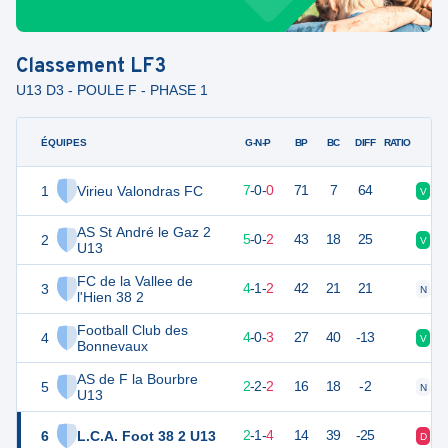
Classement
LF3
U13 D3 - POULE F - PHASE 1
ÉQUIPES
PTS
JO
G-N-P
BP
BC
DIFF
RATIO
1
Virieu Valondras FC
21
7
7
-
0
-
0
71
7
64
V
V
AS St André le Gaz 2
2
15
7
5
-
0
-
2
43
18
25
V
D
U13
FC de la Vallee de
3
13
7
4
-
1
-
2
42
21
21
N
D
l'Hien 38 2
Football Club des
4
12
7
4
-
0
-
3
27
40
-13
V
D
Bonnevaux
AS de F la Bourbre
5
7
7
2
-
2
-
2
16
18
-2
N
D
U13
6
L.C.A. Foot 38 2 U13
7
7
2
-
1
-
4
14
39
-25
D
V