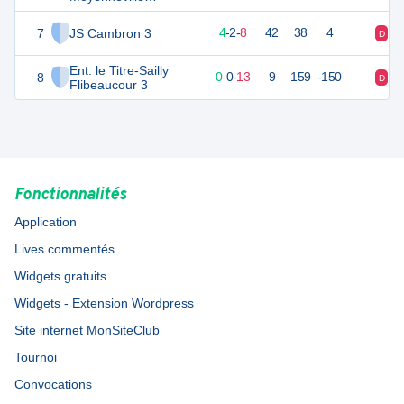
Lambercourt 4
7
JS Cambron 3
14
14
4
-
2
-
8
42
38
4
D
D
Ent. le Titre-Sailly
8
-1
14
0
-
0
-
13
9
159
-150
D
D
Flibeaucour 3
Fonctionnalités
Application
Lives commentés
Widgets gratuits
Widgets - Extension Wordpress
Site internet MonSiteClub
Tournoi
Convocations