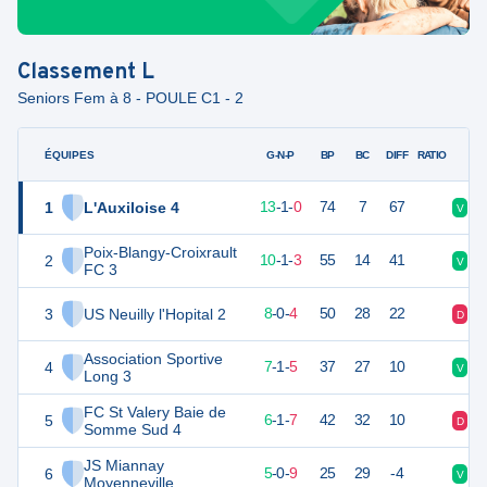
Classement
L
Seniors Fem à 8 - POULE C1 - 2
ÉQUIPES
PTS
JO
G-N-P
BP
BC
DIFF
RATIO
1
L'Auxiloise 4
40
14
13
-
1
-
0
74
7
67
V
V
Poix-Blangy-Croixrault
2
31
14
10
-
1
-
3
55
14
41
V
V
FC 3
3
US Neuilly l'Hopital 2
21
14
8
-
0
-
4
50
28
22
D
D
Association Sportive
4
21
14
7
-
1
-
5
37
27
10
V
V
Long 3
FC St Valery Baie de
5
19
14
6
-
1
-
7
42
32
10
D
D
Somme Sud 4
JS Miannay
6
15
14
5
-
0
-
9
25
29
-4
V
V
Moyenneville