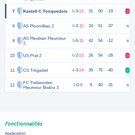
7
Kastell C Tonquedois
21
21
6
-
3
-
12
31
50
-19
D
V
8
AS Ploumilliau 2
20
21
6
-
3
-
11
24
61
-37
N
D
AS Pleubian Pleumeur
9
20
21
5
-
5
-
11
42
54
-12
N
V
2
10
US Prat 2
19
21
6
-
2
-
13
26
54
-28
D
D
11
CS Trégastel
15
21
4
-
3
-
14
35
75
-40
V
D
FC Trebeurden
12
5
11
2
-
0
-
8
9
40
-31
N
D
Pleumeur Bodou 3
Fonctionnalités
Application