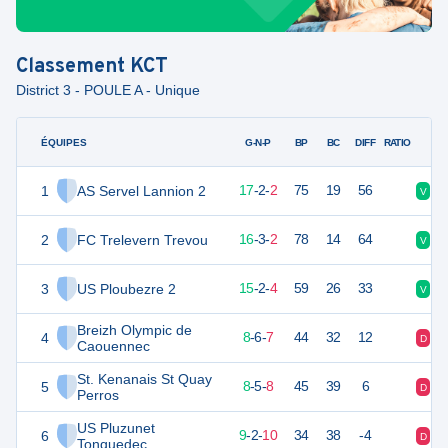
Classement
KCT
District 3 - POULE A - Unique
ÉQUIPES
PTS
JO
G-N-P
BP
BC
DIFF
RATIO
1
AS Servel Lannion 2
53
21
17
-
2
-
2
75
19
56
V
V
2
FC Trelevern Trevou
51
21
16
-
3
-
2
78
14
64
V
D
3
US Ploubezre 2
47
21
15
-
2
-
4
59
26
33
V
V
Breizh Olympic de
4
30
21
8
-
6
-
7
44
32
12
D
V
Caouennec
St. Kenanais St Quay
5
29
21
8
-
5
-
8
45
39
6
D
D
Perros
US Pluzunet
6
27
21
9
-
2
-
10
34
38
-4
D
D
Tonquedec