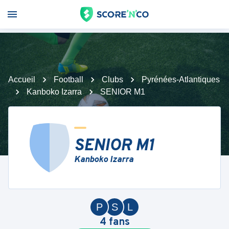
Accueil
Football
Clubs
Pyrénées-Atlantiques
Kanboko Izarra
SENIOR M1
SENIOR M1
Kanboko Izarra
P
S
L
4
fans