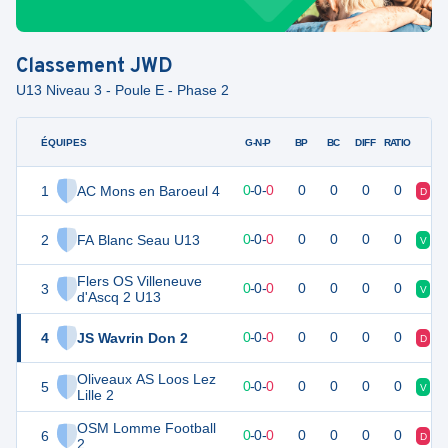
Classement
JWD
U13 Niveau 3 - Poule E - Phase 2
ÉQUIPES
PTS
JO
G-N-P
BP
BC
DIFF
RATIO
1
AC Mons en Baroeul 4
0
0
0
-
0
-
0
0
0
0
0
D
D
2
FA Blanc Seau U13
0
0
0
-
0
-
0
0
0
0
0
V
V
Flers OS Villeneuve
3
0
0
0
-
0
-
0
0
0
0
0
V
V
d'Ascq 2 U13
4
JS Wavrin Don 2
0
0
0
-
0
-
0
0
0
0
0
D
D
Oliveaux AS Loos Lez
5
0
0
0
-
0
-
0
0
0
0
0
V
N
Lille 2
OSM Lomme Football
6
0
0
0
-
0
-
0
0
0
0
0
D
D
2