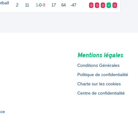
tball
2
11
1
-
0
-
9
17
64
-47
D
D
D
V
D
Mentions légales
Conditions Générales
Politique de confidentialité
Charte sur les cookies
Centre de confidentialité
ace