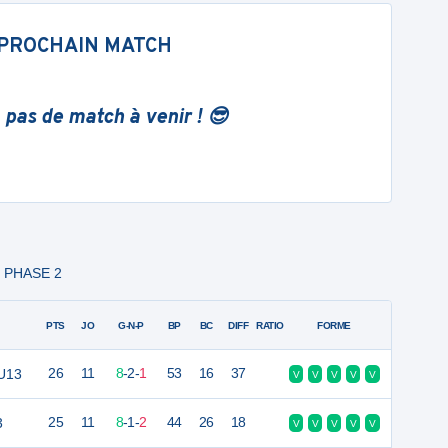
PROCHAIN MATCH
 pas de match à venir ! 😎
- PHASE 2
PTS
JO
G-N-P
BP
BC
DIFF
RATIO
FORME
 U13
26
11
8
-
2
-
1
53
16
37
V
V
V
V
V
3
25
11
8
-
1
-
2
44
26
18
V
V
V
V
V