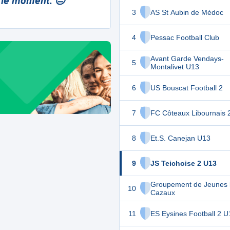
 le moment. 😔
3
AS St Aubin de Médoc
4
Pessac Football Club
Avant Garde Vendays-
5
Montalivet U13
6
US Bouscat Football 2
7
FC Côteaux Libournais 
8
Et.S. Canejan U13
9
JS Teichoise 2 U13
Groupement de Jeunes l
10
Cazaux
11
ES Eysines Football 2 U