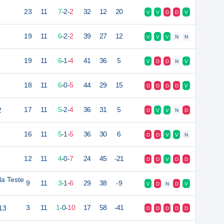
23
11
7
-
2
-
2
32
12
20
V
V
D
D
V
19
11
6
-
2
-
2
39
27
12
V
V
V
N
N
19
11
6
-
1
-
4
41
36
5
V
D
D
N
V
18
11
6
-
0
-
5
44
29
15
D
D
D
D
V
2
17
11
5
-
2
-
4
36
31
5
D
V
V
N
D
16
11
5
-
1
-
5
36
30
6
D
D
V
V
N
12
11
4
-
0
-
7
24
45
-21
D
D
V
D
D
a Teste
9
11
3
-
1
-
6
29
38
-9
V
D
N
D
V
13
3
11
1
-
0
-
10
17
58
-41
D
D
D
D
D