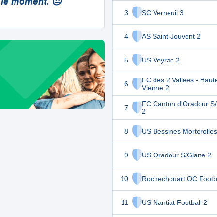
 le moment. 😔
3
SC Verneuil 3
4
AS Saint-Jouvent 2
5
US Veyrac 2
FC des 2 Vallees - Haut
6
Vienne 2
FC Canton d'Oradour S/
7
2
8
US Bessines Morterolles
9
US Oradour S/Glane 2
10
Rochechouart OC Footba
11
US Nantiat Football 2