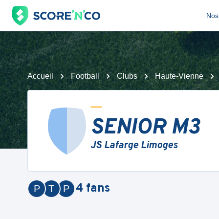
Nos 
Accueil
Football
Clubs
Haute-Vienne
SENIOR M3
JS Lafarge Limoges
4
fans
P
T
P