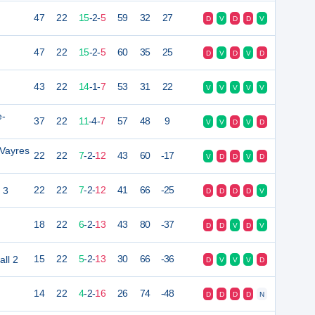
47
22
15
-
2
-
5
59
32
27
D
V
D
D
V
47
22
15
-
2
-
5
60
35
25
D
V
D
V
D
43
22
14
-
1
-
7
53
31
22
V
V
V
V
V
e-
37
22
11
-
4
-
7
57
48
9
V
V
D
V
D
Vayres
22
22
7
-
2
-
12
43
60
-17
V
D
D
V
D
 3
22
22
7
-
2
-
12
41
66
-25
D
D
D
D
V
18
22
6
-
2
-
13
43
80
-37
D
D
V
D
V
ll 2
15
22
5
-
2
-
13
30
66
-36
D
V
V
V
D
14
22
4
-
2
-
16
26
74
-48
D
D
D
D
N