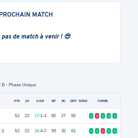
PROCHAIN MATCH
 pas de match à venir ! 😎
 B - Phase Unique
PTS
JO
G-N-P
BP
BC
DIFF
RATIO
FORME
52
22
17
-
1
-
4
82
27
55
V
D
V
V
V
l 3
52
22
16
-
4
-
2
93
32
61
V
V
D
V
V