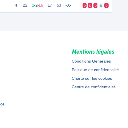
4
22
2
-
2
-
16
17
53
-36
D
D
D
N
D
Mentions légales
Conditions Générales
Politique de confidentialité
Charte sur les cookies
Centre de confidentialité
ace