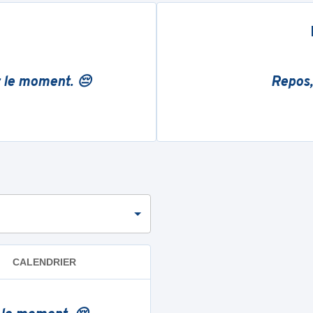
r le moment. 😔
Repos,
CALENDRIER