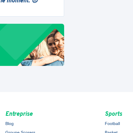
 le moment. 😔
Entreprise
Sports
Blog
Football
Groupe Scorers
Basket