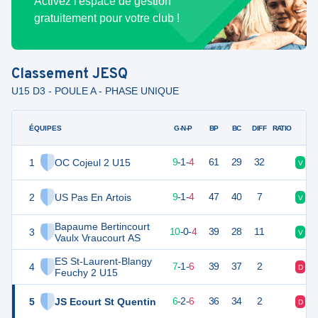
Activez l'espace de gestion
gratuitement pour votre club !
Classement
JESQ
U15 D3 - POULE A - PHASE UNIQUE
ÉQUIPES
PTS
JO
G-N-P
BP
BC
DIFF
RATIO
1
OC Cojeul 2 U15
28
14
9
-
1
-
4
61
29
32
V
V
2
US Pas En Artois
28
14
9
-
1
-
4
47
40
7
V
N
Bapaume Bertincourt
3
27
14
10
-
0
-
4
39
28
11
V
D
Vaulx Vraucourt AS
ES St-Laurent-Blangy
4
22
14
7
-
1
-
6
39
37
2
D
V
Feuchy 2 U15
5
JS Ecourt St Quentin
20
14
6
-
2
-
6
36
34
2
D
V