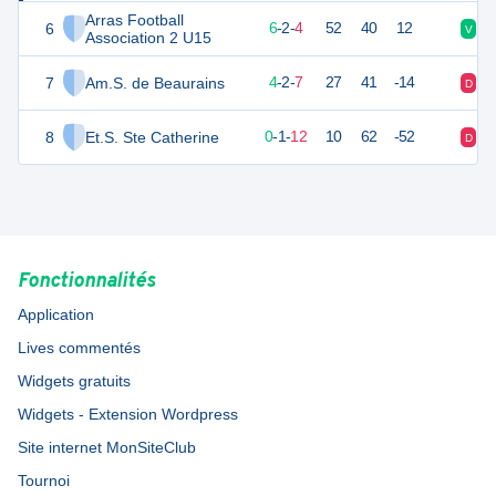
Arras Football
6
18
14
6
-
2
-
4
52
40
12
V
N
Association 2 U15
7
Am.S. de Beaurains
13
14
4
-
2
-
7
27
41
-14
D
D
8
Et.S. Ste Catherine
0
14
0
-
1
-
12
10
62
-52
D
D
Fonctionnalités
Application
Lives commentés
Widgets gratuits
Widgets - Extension Wordpress
Site internet MonSiteClub
Tournoi