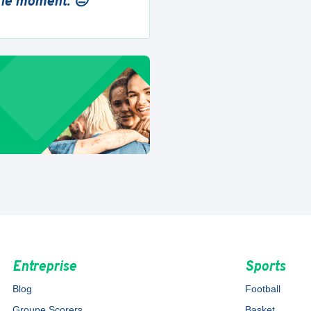
 le moment. 😔
Entreprise
Sports
Blog
Football
Groupe Scorers
Basket