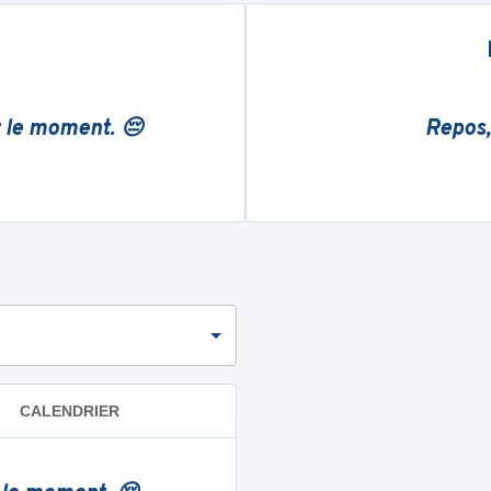
r le moment. 😔
Repos,
CALENDRIER