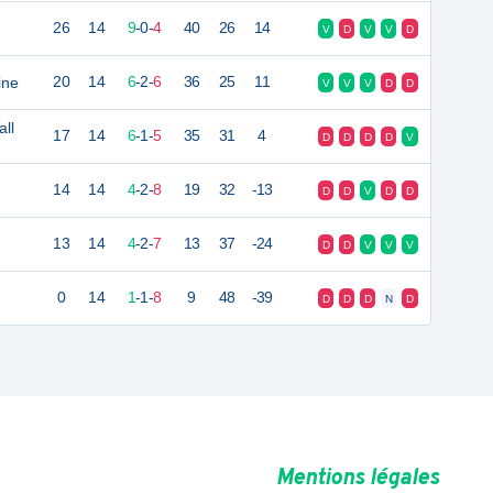
26
14
9
-
0
-
4
40
26
14
V
D
V
V
D
ine
20
14
6
-
2
-
6
36
25
11
V
V
V
D
D
all
17
14
6
-
1
-
5
35
31
4
D
D
D
D
V
14
14
4
-
2
-
8
19
32
-13
D
D
V
D
D
13
14
4
-
2
-
7
13
37
-24
D
D
V
V
V
0
14
1
-
1
-
8
9
48
-39
D
D
D
N
D
Mentions légales