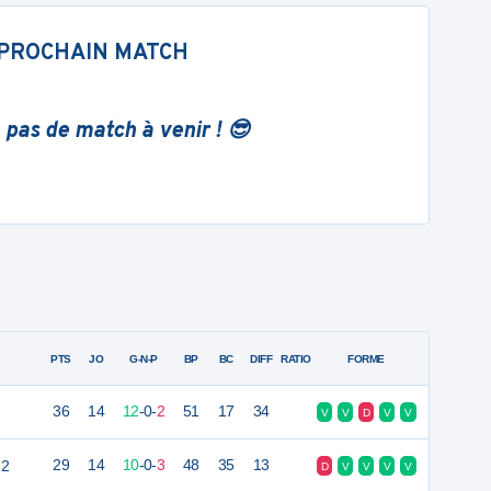
PROCHAIN MATCH
 pas de match à venir ! 😎
PTS
JO
G-N-P
BP
BC
DIFF
RATIO
FORME
36
14
12
-
0
-
2
51
17
34
V
V
D
V
V
 2
29
14
10
-
0
-
3
48
35
13
D
V
V
V
V