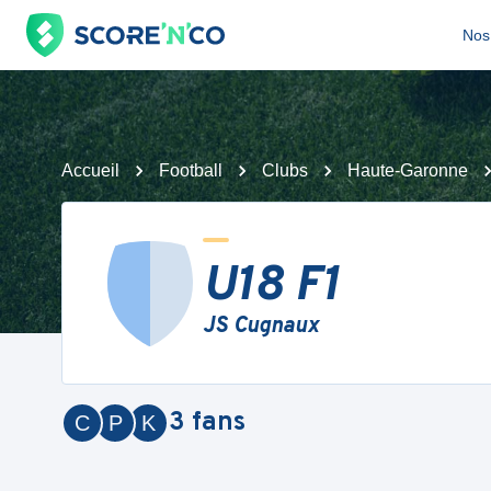
Nos 
Accueil
Football
Clubs
Haute-Garonne
U18 F1
JS Cugnaux
3
fans
C
P
K