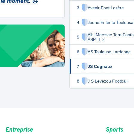
 le moment. 😔
3
Avenir Foot Lozère
4
Jeune Entente Toulousa
Albi Marssac Tarn Footb
5
ASPTT 2
6
AS Toulouse Lardenne
7
JS Cugnaux
8
J S Levezou Football
Entreprise
Sports