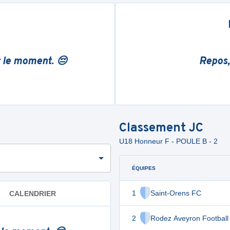
r le moment. 😔
Repos,
Classement
JC
U18 Honneur F - POULE B - 2
ÉQUIPES
1
Saint-Orens FC
CALENDRIER
2
Rodez Aveyron Football