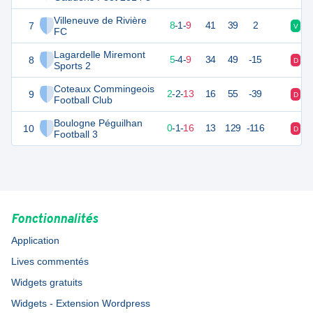
Villeneuve de Rivière
7
25
18
8
-
1
-
9
41
39
2
V
V
FC
Lagardelle Miremont
8
19
18
5
-
4
-
9
34
49
-15
D
D
Sports 2
Coteaux Commingeois
9
7
18
2
-
2
-
13
16
55
-39
D
V
Football Club
Boulogne Péguilhan
10
-1
18
0
-
1
-
16
13
129
-116
D
D
Football 3
Fonctionnalités
Application
Lives commentés
Widgets gratuits
Widgets - Extension Wordpress