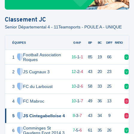
Classement
JC
Senior Départemental 4 - 11Teamsports - POULE A - UNIQUE
ÉQUIPES
PTS
JO
G-N-P
BP
BC
DIFF
RATIO
Football Association
1
48
18
16
-
1
-
1
85
19
66
V
V
Roques
2
JS Cugnaux 3
37
18
12
-
2
-
4
43
20
23
V
V
3
FC du Larboust
32
18
10
-
2
-
6
58
33
25
V
V
4
FC Mabroc
31
18
10
-
1
-
7
49
36
13
D
V
5
JS Cintegabelloise 4
27
18
8
-
3
-
7
43
34
9
D
D
Comminges St
6
26
18
7
-
5
-
6
61
35
26
V
D
Gaudens Foot 2014 3