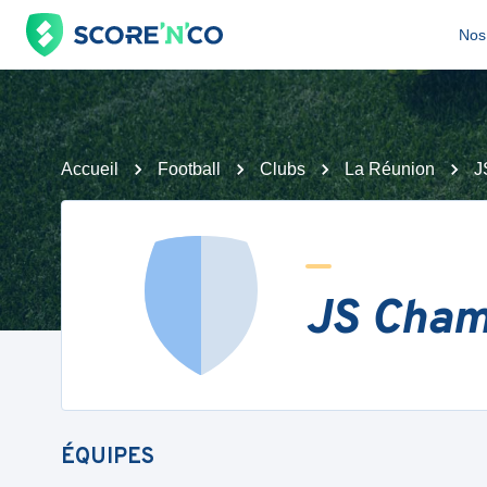
Nos 
Accueil
Football
Clubs
La Réunion
J
JS Cham
ÉQUIPES