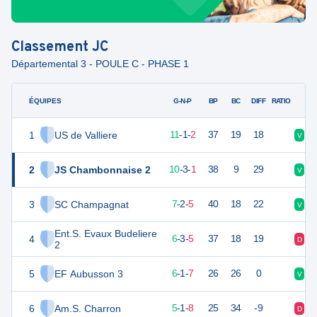
Classement
JC
Départemental 3 - POULE C - PHASE 1
ÉQUIPES
PTS
JO
G-N-P
BP
BC
DIFF
RATIO
1
US de Valliere
34
14
11
-
1
-
2
37
19
18
V
V
2
JS Chambonnaise 2
33
14
10
-
3
-
1
38
9
29
V
V
3
SC Champagnat
23
14
7
-
2
-
5
40
18
22
V
V
Ent.S. Evaux Budeliere
4
21
14
6
-
3
-
5
37
18
19
D
D
2
5
EF Aubusson 3
19
14
6
-
1
-
7
26
26
0
V
V
6
Am.S. Charron
16
14
5
-
1
-
8
25
34
-9
D
V