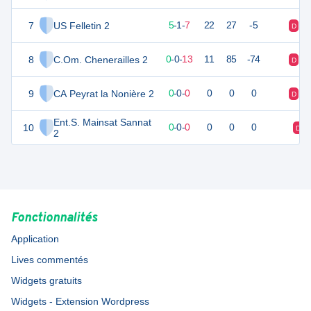
7
US Felletin 2
15
14
5
-
1
-
7
22
27
-5
D
D
8
C.Om. Chenerailles 2
-1
14
0
-
0
-
13
11
85
-74
D
D
9
CA Peyrat la Nonière 2
0
0
0
-
0
-
0
0
0
0
D
D
Ent.S. Mainsat Sannat
10
0
0
0
-
0
-
0
0
0
0
D
2
Fonctionnalités
Application
Lives commentés
Widgets gratuits
Widgets - Extension Wordpress