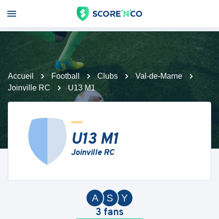
Accueil
Football
Clubs
Val-de-Marne
Joinville RC
U13 M1
U13 M1
Joinville RC
A
S
Y
3
fans