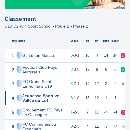
Classement
U19 D2 Win Sport School - Poule B - Phase 2
ÉQUIPES
PTS
JO
G-N-P
BP
BC
DIFF
RATIO
1
GJ Ludon Macau
15
6
5
-
0
-
1
18
4
14
14
D
V
Football Club Pays
2
12
6
3
-
3
-
0
12
6
6
6
V
N
Aurossais
FC Grand Saint
3
11
6
3
-
2
-
1
14
12
2
2
N
V
Emilionnais U19
Jeunesse Sportive
4
8
6
3
-
1
-
0
13
12
1
1
N
Vallée du Lot
Groupement FC Pays
5
4
6
1
-
2
-
2
7
11
-4
-4
D
de Gascogne
FC Communes du
6
0
6
0
-
2
-
3
4
11
-7
-7
N
Creonnais