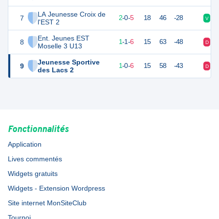
LA Jeunesse Croix de
7
5
8
2
-
0
-
5
18
46
-28
V
D
l'EST 2
Ent. Jeunes EST
8
4
8
1
-
1
-
6
15
63
-48
D
D
Moselle 3 U13
Jeunesse Sportive
9
2
8
1
-
0
-
6
15
58
-43
D
D
des Lacs 2
Fonctionnalités
Application
Lives commentés
Widgets gratuits
Widgets - Extension Wordpress
Site internet MonSiteClub
Tournoi