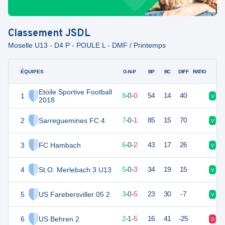
Classement
JSDL
Moselle U13 - D4 P - POULE L - DMF / Printemps
ÉQUIPES
PTS
JO
G-N-P
BP
BC
DIFF
RATIO
Etoile Sportive Football
1
24
8
8
-
0
-
0
54
14
40
V
V
2018
2
Sarreguemines FC 4
21
8
7
-
0
-
1
85
15
70
V
V
3
FC Hambach
18
8
6
-
0
-
2
43
17
26
V
D
4
St.O. Merlebach 3 U13
15
8
5
-
0
-
3
34
19
15
V
V
5
US Farebersviller 05 2
9
8
3
-
0
-
5
23
30
-7
V
D
6
US Behren 2
7
8
2
-
1
-
5
16
41
-25
D
D