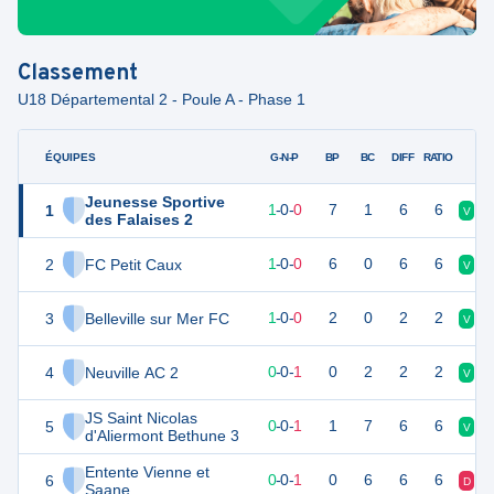
Classement
U18 Départemental 2 - Poule A - Phase 1
ÉQUIPES
PTS
JO
G-N-P
BP
BC
DIFF
RATIO
Jeunesse Sportive
1
4
1
1
-
0
-
0
7
1
6
6
V
V
des Falaises 2
2
FC Petit Caux
4
1
1
-
0
-
0
6
0
6
6
V
V
3
Belleville sur Mer FC
4
1
1
-
0
-
0
2
0
2
2
V
N
4
Neuville AC 2
1
1
0
-
0
-
1
0
2
2
2
V
V
JS Saint Nicolas
5
1
1
0
-
0
-
1
1
7
6
6
V
D
d'Aliermont Bethune 3
Entente Vienne et
6
1
1
0
-
0
-
1
0
6
6
6
D
D
Saane