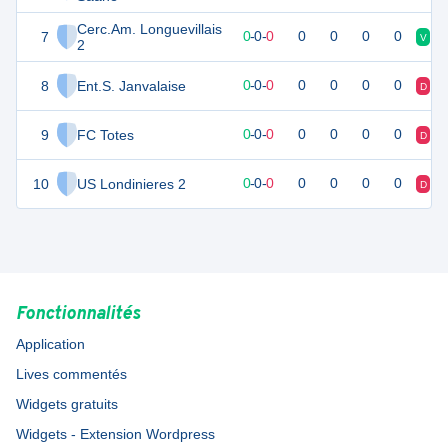
Cerc.Am. Longuevillais
7
0
0
0
-
0
-
0
0
0
0
0
V
V
2
8
Ent.S. Janvalaise
0
0
0
-
0
-
0
0
0
0
0
D
D
9
FC Totes
0
0
0
-
0
-
0
0
0
0
0
D
D
10
US Londinieres 2
0
0
0
-
0
-
0
0
0
0
0
D
D
Fonctionnalités
Application
Lives commentés
Widgets gratuits
Widgets - Extension Wordpress