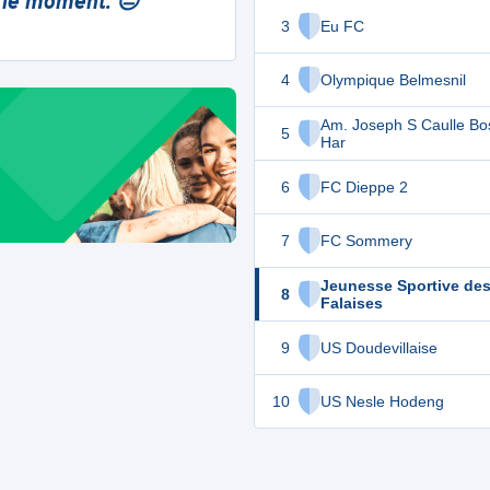
 le moment. 😔
3
Eu FC
4
Olympique Belmesnil
Am. Joseph S Caulle Bo
5
Har
6
FC Dieppe 2
7
FC Sommery
Jeunesse Sportive de
8
Falaises
9
US Doudevillaise
10
US Nesle Hodeng