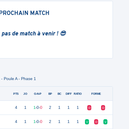
PROCHAIN MATCH
 pas de match à venir ! 😎
- Poule A - Phase 1
PTS
JO
G-N-P
BP
BC
DIFF
RATIO
FORME
4
1
1
-
0
-
0
2
1
1
1
D
D
4
1
1
-
0
-
0
2
1
1
1
V
D
V