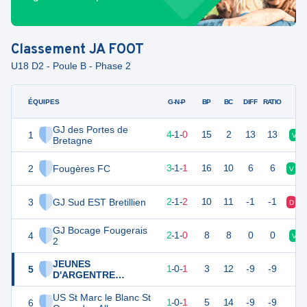
Classement
JA FOOT
U18 D2 - Poule B - Phase 2
ÉQUIPES
PTS
JO
G-N-P
BP
BC
DIFF
RATIO
GJ des Portes de
1
13
5
4
-
1
-
0
15
2
13
13
V
Bretagne
2
Fougères FC
10
5
3
-
1
-
1
16
10
6
6
V
3
GJ Sud EST Bretillien
7
5
2
-
1
-
2
10
11
-1
-1
D
GJ Bocage Fougerais
4
5
5
2
-
1
-
0
8
8
0
0
V
2
JEUNES
5
0
5
1
-
0
-
1
3
12
-9
-9
D'ARGENTRE
FOOTBALL
US St Marc le Blanc St
6
0
5
1
-
0
-
1
5
14
-9
-9