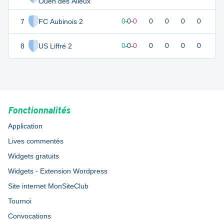
Ouen des Alleux
7
FC Aubinois 2
0
0
0
-
0
-
0
0
0
0
0
8
US Liffré 2
0
0
0
-
0
-
0
0
0
0
0
Fonctionnalités
Application
Lives commentés
Widgets gratuits
Widgets - Extension Wordpress
Site internet MonSiteClub
Tournoi
Convocations