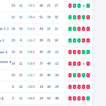
23
11
7
-
2
-
2
48
21
27
D
V
V
N
V
21
11
7
-
0
-
4
51
19
32
V
V
D
V
D
de F 2
19
10
6
-
1
-
3
43
22
21
V
V
D
D
D
s 2
19
9
6
-
1
-
2
39
21
18
V
V
V
D
D
alo 4
15
11
5
-
0
-
6
30
43
-13
D
D
D
V
V
loise 4
14
11
4
-
2
-
5
37
49
-12
D
D
D
N
D
10
11
3
-
1
-
7
22
40
-18
D
V
D
V
D
6
10
2
-
0
-
8
19
48
-29
D
D
D
D
D
n 2
5
11
2
-
0
-
8
24
62
-38
D
D
D
D
V