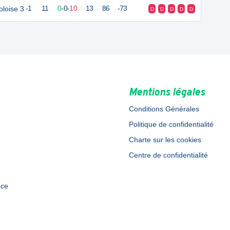
loise 3
-1
11
0
-
0
-
10
13
86
-73
D
D
D
D
D
Mentions légales
Conditions Générales
Politique de confidentialité
Charte sur les cookies
Centre de confidentialité
ace