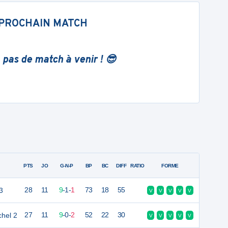
PROCHAIN MATCH
 pas de match à venir ! 😎
PTS
JO
G-N-P
BP
BC
DIFF
RATIO
FORME
3
28
11
9
-
1
-
1
73
18
55
V
V
V
V
V
chel 2
27
11
9
-
0
-
2
52
22
30
V
V
V
V
V