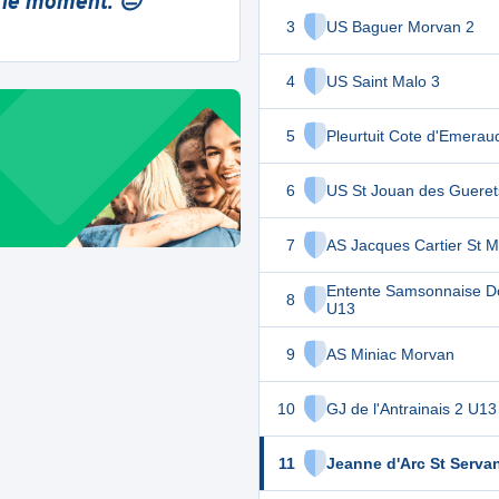
 le moment. 😔
3
US Baguer Morvan 2
4
US Saint Malo 3
5
Pleurtuit Cote d'Emerau
6
US St Jouan des Gueret
7
AS Jacques Cartier St M
Entente Samsonnaise Do
8
U13
9
AS Miniac Morvan
10
GJ de l'Antrainais 2 U13
11
Jeanne d'Arc St Serva