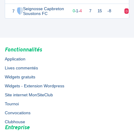
Seignosse Capbreton
7
0
6
0
-
1
-
4
7
15
-8
D
N
Soustons FC
Fonctionnalités
Application
Lives commentés
Widgets gratuits
Widgets - Extension Wordpress
Site internet MonSiteClub
Tournoi
Convocations
Clubhouse
Entreprise