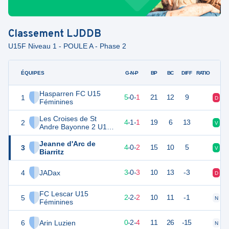
Classement
LJDDB
U15F Niveau 1 - POULE A - Phase 2
ÉQUIPES
PTS
JO
G-N-P
BP
BC
DIFF
RATIO
Hasparren FC U15
1
15
6
5
-
0
-
1
21
12
9
D
V
Féminines
Les Croises de St
2
13
6
4
-
1
-
1
19
6
13
V
D
Andre Bayonne 2 U15
Féminines
Jeanne d'Arc de
3
12
6
4
-
0
-
2
15
10
5
V
V
Biarritz
4
JADax
9
6
3
-
0
-
3
10
13
-3
D
V
FC Lescar U15
5
8
6
2
-
2
-
2
10
11
-1
N
D
Féminines
6
Arin Luzien
2
6
0
-
2
-
4
11
26
-15
N
D