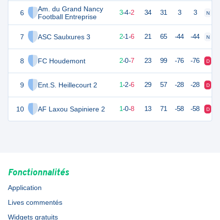
Am. du Grand Nancy
6
13
9
3
-
4
-
2
34
31
3
3
N
V
Football Entreprise
7
ASC Saulxures 3
7
9
2
-
1
-
6
21
65
-44
-44
N
V
8
FC Houdemont
6
9
2
-
0
-
7
23
99
-76
-76
D
D
9
Ent.S. Heillecourt 2
5
9
1
-
2
-
6
29
57
-28
-28
D
N
10
AF Laxou Sapiniere 2
3
9
1
-
0
-
8
13
71
-58
-58
D
D
Fonctionnalités
Application
Lives commentés
Widgets gratuits