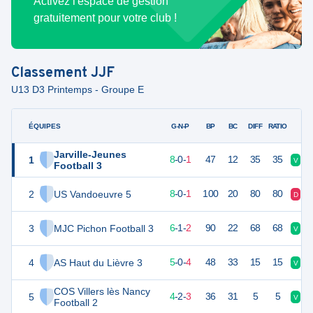
Activez l'espace de gestion
gratuitement pour votre club !
Classement
JJF
U13 D3 Printemps - Groupe E
ÉQUIPES
PTS
JO
G-N-P
BP
BC
DIFF
RATIO
Jarville-Jeunes
1
24
9
8
-
0
-
1
47
12
35
35
V
V
Football 3
2
US Vandoeuvre 5
24
9
8
-
0
-
1
100
20
80
80
D
V
3
MJC Pichon Football 3
19
9
6
-
1
-
2
90
22
68
68
V
D
4
AS Haut du Lièvre 3
15
9
5
-
0
-
4
48
33
15
15
V
V
COS Villers lès Nancy
5
14
9
4
-
2
-
3
36
31
5
5
V
N
Football 2