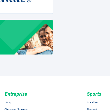
 le moment. 😔
Entreprise
Sports
Blog
Football
Groupe Scorers
Basket