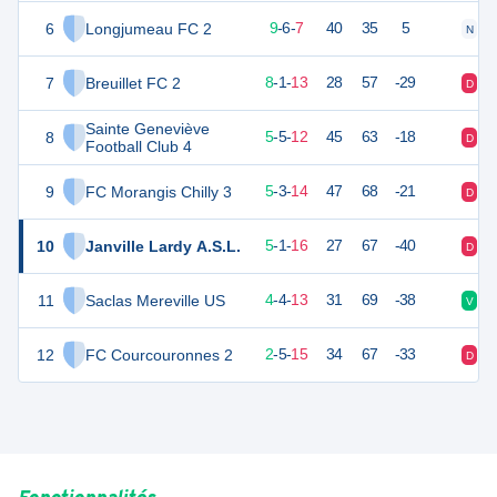
6
Longjumeau FC 2
32
22
9
-
6
-
7
40
35
5
N
N
7
Breuillet FC 2
24
22
8
-
1
-
13
28
57
-29
D
D
Sainte Geneviève
8
19
22
5
-
5
-
12
45
63
-18
D
N
Football Club 4
9
FC Morangis Chilly 3
18
22
5
-
3
-
14
47
68
-21
D
V
10
Janville Lardy A.S.L.
16
22
5
-
1
-
16
27
67
-40
D
D
11
Saclas Mereville US
15
22
4
-
4
-
13
31
69
-38
V
D
12
FC Courcouronnes 2
11
22
2
-
5
-
15
34
67
-33
D
D