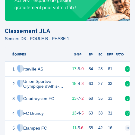
Activez l'espace de gestion
gratuitement pour votre club !
Classement
JLA
Seniors D3 - POULE B - PHASE 1
ÉQUIPES
PTS
JO
G-N-P
BP
BC
DIFF
RATIO
1
Itteville AS
56
22
17
-
5
-
0
84
23
61
V
V
Union Sportive
2
49
22
15
-
4
-
3
60
27
33
V
V
Olympique d'Athis-
Mons
3
Coudraysien FC
46
22
13
-
7
-
2
68
35
33
V
N
4
FC Brunoy
43
22
13
-
4
-
5
69
38
31
V
N
5
Etampes FC
37
22
11
-
5
-
6
58
42
16
N
V