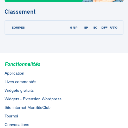
Classement
ÉQUIPES
PTS
JO
G-N-P
BP
BC
DIFF
RATIO
Fonctionnalités
Application
Lives commentés
Widgets gratuits
Widgets - Extension Wordpress
Site internet MonSiteClub
Tournoi
Convocations