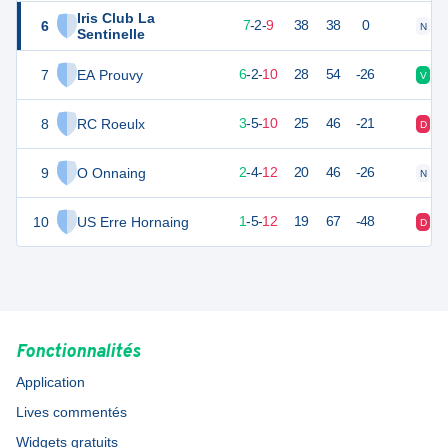
Iris Club La
6
23
18
7
-
2
-
9
38
38
0
N
D
Sentinelle
7
EA Prouvy
19
18
6
-
2
-
10
28
54
-26
V
V
8
RC Roeulx
14
18
3
-
5
-
10
25
46
-21
D
N
9
O Onnaing
10
18
2
-
4
-
12
20
46
-26
N
D
10
US Erre Hornaing
8
18
1
-
5
-
12
19
67
-48
D
N
Fonctionnalités
Application
Lives commentés
Widgets gratuits