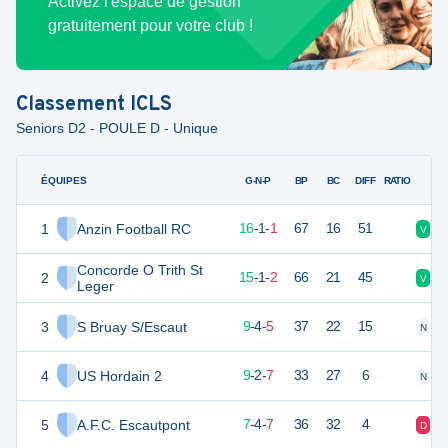
Activez l'espace de gestion
gratuitement pour votre club !
Classement
ICLS
Seniors D2 - POULE D - Unique
ÉQUIPES
PTS
JO
G-N-P
BP
BC
DIFF
RATIO
1
Anzin Football RC
49
18
16
-
1
-
1
67
16
51
V
N
Concorde O Trith St
2
46
18
15
-
1
-
2
66
21
45
V
N
Leger
3
S Bruay S/Escaut
31
18
9
-
4
-
5
37
22
15
N
N
4
US Hordain 2
29
18
9
-
2
-
7
33
27
6
N
V
5
A.F.C. Escautpont
25
18
7
-
4
-
7
36
32
4
D
N